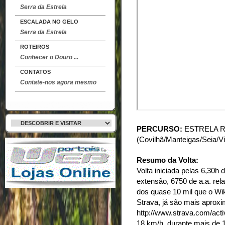
Serra da Estrela
ESCALADA NO GELO
Serra da Estrela
ROTEIROS
Conhecer o Douro ...
CONTATOS
Contate-nos agora mesmo
PERCURSO:
ESTRELA ROA
(Covilhã/Manteigas/Seia/
Resumo da Volta:
Volta iniciada pelas 6,30
extensão, 6750 de a.a. rel
dos quase 10 mil que o Wik
Strava, já são mais aprox
http://www.strava.com/act
18 km/h, durante mais de 