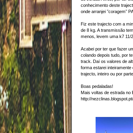
conhecimento deste traject
onde arranjei "coragem
Fiz este trajecto com a mi
de 8 kg. A transmissão tem
menos, levem uma k7 11/
Acabei por ter que fazer u
colando depois tudo, por t
track. Daí os valores de al
forma estarei inteiramente
trajecto, inteiro ou por part
Boas pedaladas!
Mais voltas de estrada no 
http://nezclinas.blogspot.p