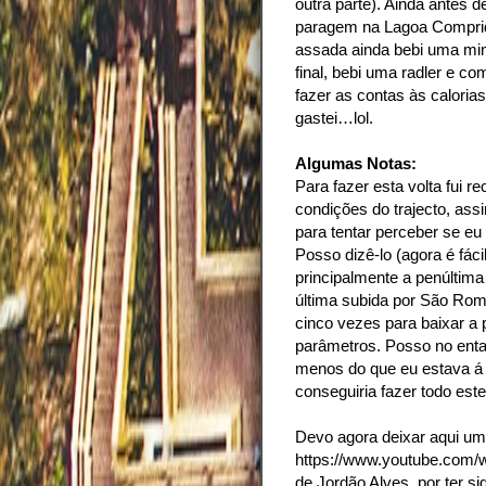
outra parte). Ainda antes de
paragem na Lagoa Comprid
assada ainda bebi uma mini
final, bebi uma radler e co
fazer as contas às caloria
gastei…lol.
Algumas Notas:
Para fazer esta volta fui 
condições do trajecto, ass
para tentar perceber se eu 
Posso dizê-lo (agora é fáci
principalmente a penúltima
última subida por São Romã
cinco vezes para baixar a 
parâmetros. Posso no entan
menos do que eu estava á e
conseguiria fazer todo este
Devo agora deixar aqui um
https://www.youtube.com
de Jordão Alves, por ter s