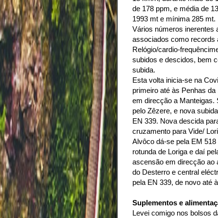
de 178 ppm, e média de 13
1993 mt e mínima 285 mt.
Vários números inerentes
associados como records à
Relógio/cardio-frequêncim
subidos e descidos, bem 
subida.
Esta volta inicia-se na Co
primeiro até às Penhas da
em direcção a Manteigas. 
pelo Zêzere, e nova subida 
EN 339. Nova descida para 
cruzamento para Vide/ Lor
Alvôco dá-se pela EM 518 
rotunda de Loriga e daí pe
ascensão em direcção ao al
do Desterro e central eléct
pela EN 339, de novo até 
Suplementos e alimenta
Levei comigo nos bolsos d