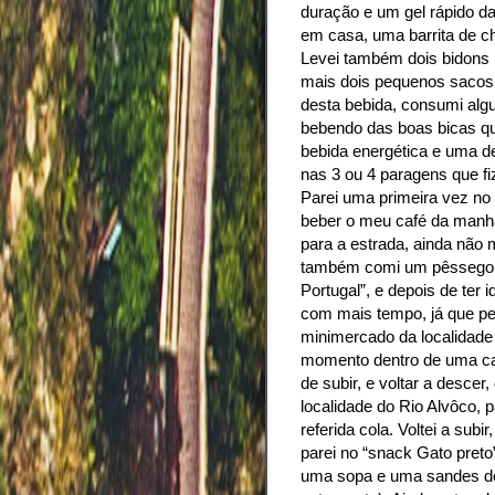
duração e um gel rápido 
em casa, uma barrita de ch
Levei também dois bidons 
mais dois pequenos sacos,
desta bebida, consumi algu
bebendo das boas bicas qu
bebida energética e uma d
nas 3 ou 4 paragens que fi
Parei uma primeira vez no
beber o meu café da manhã
para a estrada, ainda não 
também comi um pêssego. Q
Portugal”, e depois de ter 
com mais tempo, já que pe
minimercado da localidad
momento dentro de uma car
de subir, e voltar a descer
localidade do Rio Alvôco,
referida cola. Voltei a sub
parei no “snack Gato preto
uma sopa e uma sandes de