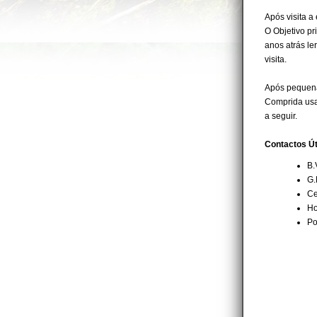
Após visita a
O Objetivo p
anos atrás le
visita.
Após pequena
Comprida usan
a seguir.
Contactos Ú
B.
G.
Ce
Ho
Po