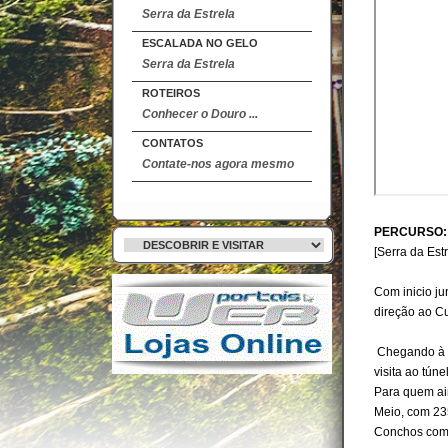
Serra da Estrela
ESCALADA NO GELO
Serra da Estrela
ROTEIROS
Conhecer o Douro ...
CONTATOS
Contate-nos agora mesmo
PERCURSO
:
[Serra da Est
Com inicio j
direção ao C
Chegando à 
visita ao tú
Para quem ai
Meio, com 23
Conchos com 