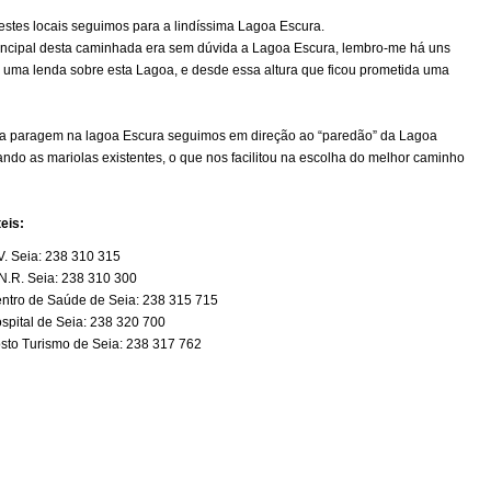
 estes locais seguimos para a lindíssima Lagoa Escura.
rincipal desta caminhada era sem dúvida a Lagoa Escura, lembro-me há uns
r uma lenda sobre esta Lagoa, e desde essa altura que ficou prometida uma
 paragem na lagoa Escura seguimos em direção ao “paredão” da Lagoa
do as mariolas existentes, o que nos facilitou na escolha do melhor caminho
teis:
V. Seia: 238 310 315
N.R. Seia: 238 310 300
ntro de Saúde de Seia: 238 315 715
spital de Seia: 238 320 700
sto Turismo de Seia: 238 317 762