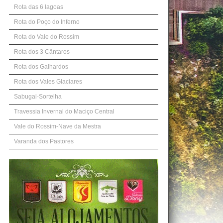
Rota das 6 lagoas
Rota do Poço do Inferno
Rota do Vale do Rossim
Rota dos 3 Cântaros
Rota dos Galhardos
Rota dos Vales Glaciares
Sabugal-Sortelha
Travessia Invernal do Maciço Central
Vale do Rossim-Nave da Mestra
Varanda dos Pastores