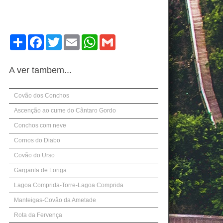
Compartilhe
Facebook
Twitter
Email
WhatsApp
Gmail
A ver tambem...
Covão dos Conchos
Ascenção ao cume do Cântaro Gordo
Conchos com neve
Cornos do Diabo
Covão do Urso
Garganta de Loriga
Lagoa Comprida-Torre-Lagoa Comprida
Manteigas-Covão da Ametade
Rota da Fervença