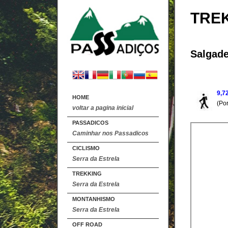
TRE
Salgad
9
,7
HOME
(Por
voltar a pagina inicial
PASSADICOS
Caminhar nos Passadicos
CICLISMO
Serra da Estrela
TREKKING
Serra da Estrela
MONTANHISMO
Serra da Estrela
OFF ROAD